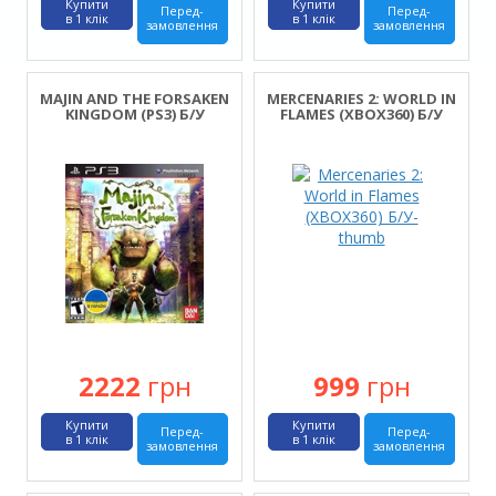
Купити
Купити
Перед-
Перед-
в 1 клік
в 1 клік
замовлення
замовлення
MAJIN AND THE FORSAKEN
MERCENARIES 2: WORLD IN
KINGDOM (PS3) Б/У
FLAMES (XBOX360) Б/У
2222
грн
999
грн
Купити
Купити
Перед-
Перед-
в 1 клік
в 1 клік
замовлення
замовлення