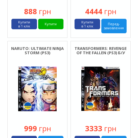
888
грн
4444
грн
Купити
Купити
Купити
Перед-
в 1 клік
в 1 клік
замовлення
NARUTO: ULTIMATE NINJA
TRANSFORMERS: REVENGE
STORM (PS3)
OF THE FALLEN (PS3) Б/У
999
грн
3333
грн