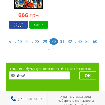
666
грн
Купити
Купити
в 1 клік
«
10
20
28
29
30
31
32
40
50
60
...
...
...
»
...
Підпишись і будь у курсі останніх акцій, знижок та новинок
Україна, м. Вишгород,
(050)
800-63-35
Набережна 6ж (навпроти
магазина "Сільпо")