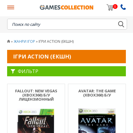
0
When autocomplete results are available use up and down
ЖАНРИ ІГОР
ІГРИ ACTION (ЕКШН)
»
»
ІГРИ ACTION (ЕКШН)
ФИЛЬТР
FALLOUT: NEW VEGAS
AVATAR: THE GAME
(XBOX360) Б/У
(XBOX360) Б/У
ЛИЦЕНЗИОННЫЙ