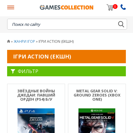
0
When autocomplete results are available use up and down
ЖАНРИ ІГОР
ІГРИ ACTION (ЕКШН)
»
»
ІГРИ ACTION (ЕКШН)
ФИЛЬТР
ЗВЁЗДНЫЕ ВОЙНЫ
METAL GEAR SOLID V:
ДЖЕДАИ: ПАВШИЙ
GROUND ZEROES (XBOX
ОРДЕН (PS4) Б/У
ONE)