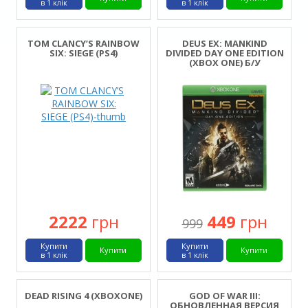
в 1 клік
в 1 клік
TOM CLANCY’S RAINBOW
DEUS EX: MANKIND
SIX: SIEGE (PS4)
DIVIDED DAY ONE EDITION
(XBOX ONE) Б/У
2222
грн
449
грн
999
Купити
Купити
Купити
Купити
в 1 клік
в 1 клік
DEAD RISING 4 (XBOXONE)
GOD OF WAR III:
ОБНОВЛЕННАЯ ВЕРСИЯ