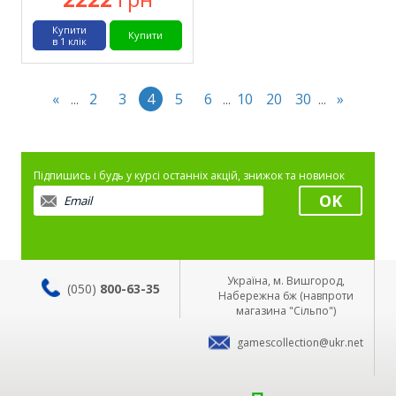
Купити
Купити
в 1 клік
«
2
3
4
5
6
10
20
30
»
...
...
...
Підпишись і будь у курсі останніх акцій, знижок та новинок
Україна, м. Вишгород,
(050)
800-63-35
Набережна 6ж (навпроти
магазина "Сільпо")
gamescollection@ukr.net