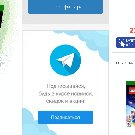
Сброс фильтра
2
Купи
в 1 к
LEGO BAT