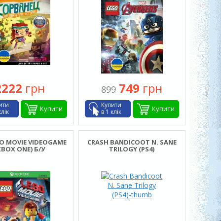
2222
грн
749
грн
899
ити
Купити
Купити
Купити
клік
в 1 клік
GO MOVIE VIDEOGAME
CRASH BANDICOOT N. SANE
XBOX ONE) Б/У
TRILOGY (PS4)