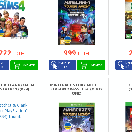
222
грн
999
грн
ти
Купити
Куп
Купити
Купити
лік
в 1 клік
в 1 
T & CLANK (ХИТЫ
MINECRAFT STORY MODE —
THE LE
STATION) (PS4)
SEASON 2 PASS DISC (XBOX
(
ONE)