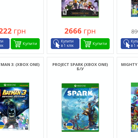
222
грн
2666
грн
89
ти
Купити
Куп
Купити
Купити
лік
в 1 клік
в 1 
MAN 3: (XBOX ONE)
PROJECT SPARK (XBOX ONE)
MIGHTY 
Б/У