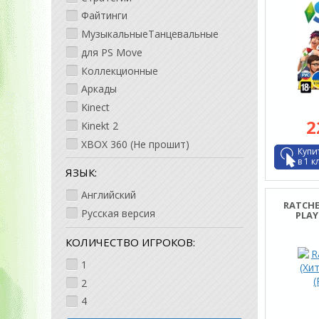
Файтинги
МузыкальныеТанцевальные
для PS Move
Коллекционные
Аркады
Kinect
2
Kinekt 2
XBOX 360 (Не прошит)
Купи
в 1 к
ЯЗЫК:
Английский
RATCHE
Русская версия
PLAY
КОЛИЧЕСТВО ИГРОКОВ:
1
2
4