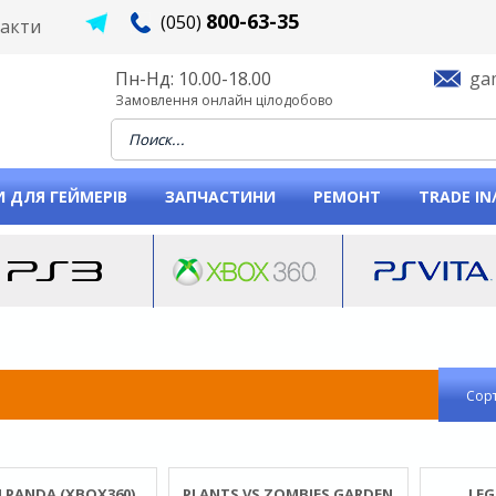
800-63-35
(050)
акти
Пн-Нд: 10.00-18.00
ga
Замовлення онлайн цілодобово
When autocomplete results are available use u
 ДЛЯ ГЕЙМЕРІВ
ЗАПЧАСТИНИ
РЕМОНТ
TRADE IN
Сорт
 PANDA (XBOX360)
PLANTS VS ZOMBIES GARDEN
LEG