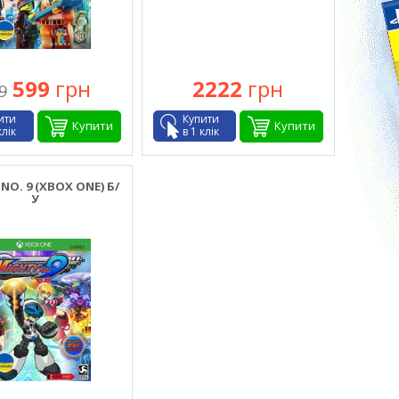
599
грн
2222
грн
9
ити
Купити
Купити
Купити
клік
в 1 клік
NO. 9 (XBOX ONE) Б/
У