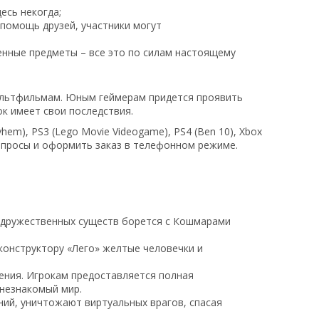
есь некогда;
 помощь друзей, участники могут
енные предметы – все это по силам настоящему
мультфильмам. Юным геймерам придется проявить
к имеет свои последствия.
yhem), PS3 (Lego Movie Videogame), PS4 (Ben 10), Xbox
вопросы и оформить заказ в телефонном режиме.
 дружественных существ борется с Кошмарами
конструктору «Лего» желтые человечки и
ения. Игрокам предоставляется полная
 незнакомый мир.
ний, уничтожают виртуальных врагов, спасая