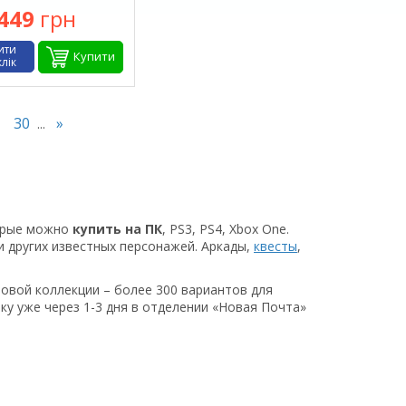
449
грн
ити
Купити
клік
30
»
...
орые можно
купить
на ПК
, PS3, PS4, Xbox One.
и других известных персонажей. Аркады,
квесты
,
ровой коллекции – более 300 вариантов для
ку уже через 1-3 дня в отделении «Новая Почта»