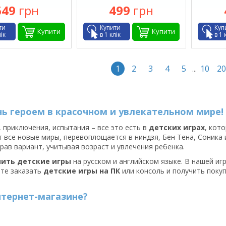
649
грн
499
грн
ти
Купити
Куп
Купити
Купити
лік
в 1 клік
в 1 
1
2
3
4
5
10
20
...
ань героем в красочном и увлекательном мире!
приключения, испытания – все это есть в
детских играх
, кот
 все новые миры, перевоплощается в ниндзя, Бен Тена, Соника 
рав вариант, учитывая возраст и увлечения ребенка.
ить детские игры
на русском и английском языке. В нашей иг
ете заказать
детские игры на ПК
или консоль и получить покуп
нтернет-магазине?