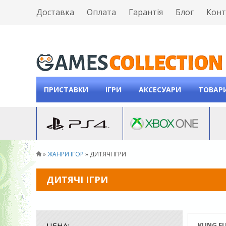
Доставка
Оплата
Гарантія
Блог
Конт
ПРИСТАВКИ
ІГРИ
АКСЕСУАРИ
ТОВАРИ
ЖАНРИ ІГОР
ДИТЯЧІ ІГРИ
»
»
ДИТЯЧІ ІГРИ
ЦЕНА:
KUNG FU