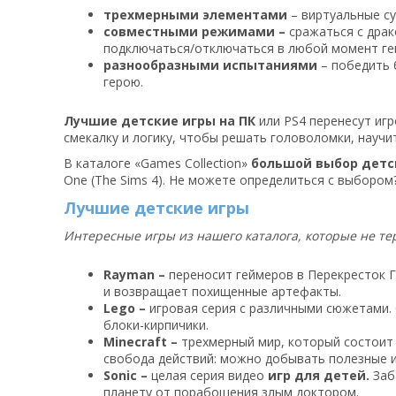
трехмерными элементами
– виртуальные су
совместными режимами –
сражаться с драк
подключаться/отключаться в любой момент ге
разнообразными испытаниями
– победить 
герою.
Лучшие детские игры
на ПК
или PS4 перенесут иг
смекалку и логику, чтобы решать головоломки, научи
В каталоге «Games Collection»
большой выбор детс
One (The Sims 4). Не можете определиться с выборо
Лучшие детские игры
Интересные игры из нашего каталога, которые не те
Rayman –
переносит геймеров в Перекресток 
и возвращает похищенные артефакты.
Lego –
игровая серия с различными сюжетами
блоки-кирпичики.
Minecraft –
трехмерный мир, который состоит 
свобода действий: можно добывать полезные и
Sonic –
целая серия видео
игр для детей.
Заб
планету от порабощения злым доктором.