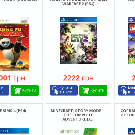
WARFARE 2 (PS4)
001
грн
2222
грн
ти
Купити
Куп
Купити
Купити
лік
в 1 клік
в 1 
 SIMS 4 (PS4)
MINECRAFT: STORY MODE —
СОРВА
THE COMPLETE
ИСТОРИ
ADVENTURE (X...