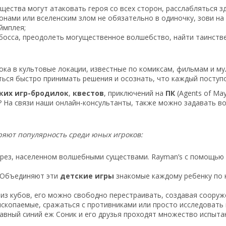
щества могут атаковать героя со всех сторон, расслабляться зд
онами или вселенским злом не обязательно в одиночку, зови на
ймплея;
босса, преодолеть могущественное волшебство, найти таинств
рока в культовые локации, известные по комиксам, фильмам и 
ться быстро принимать решения и осознать, что каждый поступо
ких игр-бродилок
,
квестов
, приключений на
ПК
(Agents of Ma
м? На связи наши онлайн-консультанты, также можно задавать 
ряют популярность среди юных игроков:
Грез, населенном волшебными существами. Rayman’s с помощью
. Объединяют эти
детские игры
знакомые каждому ребенку по 
из кубов, его можно свободно перестраивать, создавая сооруж
скопаемые, сражаться с противниками или просто исследовать
авный синий еж Соник и его друзья проходят множество испыта