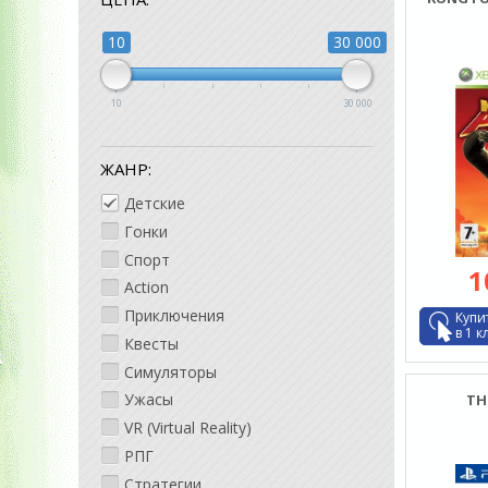
10
30 000
10
30 000
ЖАНР:
Детские
Гонки
Спорт
1
Action
Приключения
Купи
в 1 к
Квесты
Симуляторы
Ужасы
THE
VR (Virtual Reality)
РПГ
Стратегии