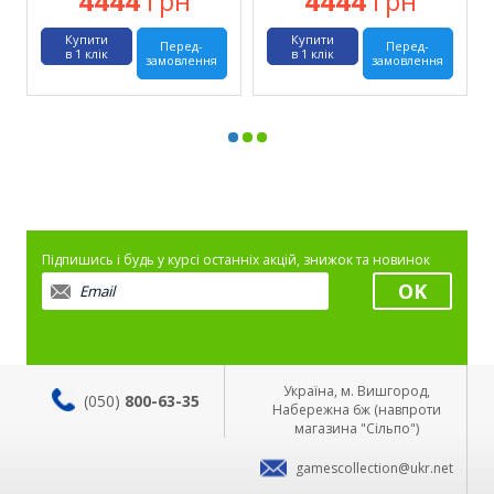
4444
грн
4444
грн
Купити
Купити
Перед-
Перед-
в 1 клік
в 1 клік
замовлення
замовлення
Підпишись і будь у курсі останніх акцій, знижок та новинок
Україна, м. Вишгород,
(050)
800-63-35
Набережна 6ж (навпроти
магазина "Сільпо")
gamescollection@ukr.net