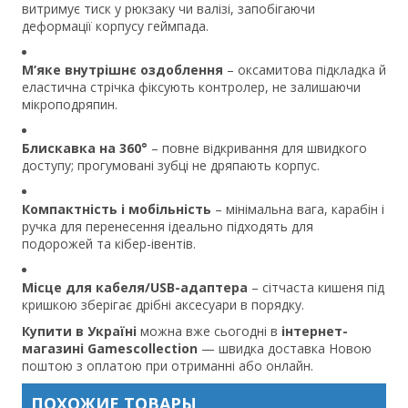
витримує тиск у рюкзаку чи валізі, запобігаючи
деформації корпусу геймпада.
М’яке внутрішнє оздоблення
– оксамитова підкладка й
еластична стрічка фіксують контролер, не залишаючи
мікроподряпин.
Блискавка на 360°
– повне відкривання для швидкого
доступу; прогумовані зубці не дряпають корпус.
Компактність і мобільність
– мінімальна вага, карабін і
ручка для перенесення ідеально підходять для
подорожей та кібер-івентів.
Місце для кабеля/USB-адаптера
– сітчаста кишеня під
кришкою зберігає дрібні аксесуари в порядку.
Купити в Україні
можна вже сьогодні в
інтернет-
магазині Gamescollection
— швидка доставка Новою
поштою з оплатою при отриманні або онлайн.
ПОХОЖИЕ ТОВАРЫ