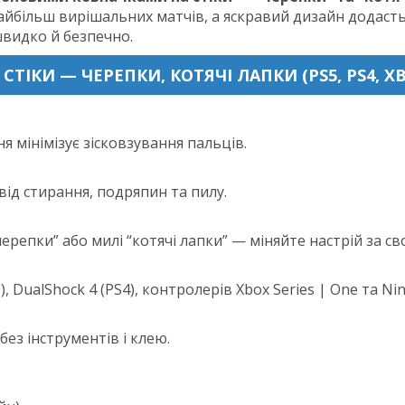
айбільш вирішальних матчів, а яскравий дизайн додасть
швидко й безпечно.
ТІКИ — ЧЕРЕПКИ, КОТЯЧІ ЛАПКИ (PS5, PS4, XB
 мінімізує зісковзування пальців.
від стирання, подряпин та пилу.
ерепки” або милі “котячі лапки” — міняйте настрій за св
 DualShock 4 (PS4), контролерів Xbox Series | One та Nin
ез інструментів і клею.