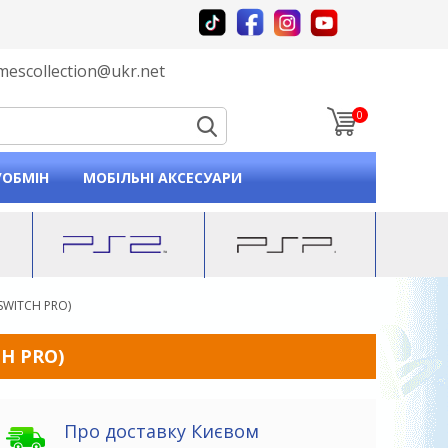
mescollection@ukr.net
0
p and down arrows to review and enter to go to the desired
/ОБМІН
МОБІЛЬНІ АКСЕСУАРИ
SWITCH PRO)
H PRO)
Про доставку Києвом