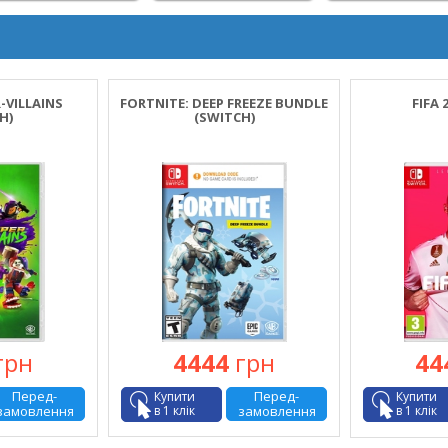
-VILLAINS
FORTNITE: DEEP FREEZE BUNDLE
FIFA 
H)
(SWITCH)
грн
4444
грн
44
Перед-
Перед-
Купити
Купити
замовлення
в 1 клік
замовлення
в 1 клік