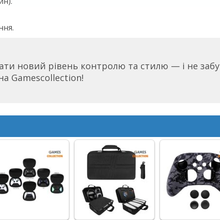
йн).
ння.
ати новий рівень контролю та стилю — і не забу
 на Gamescollection!