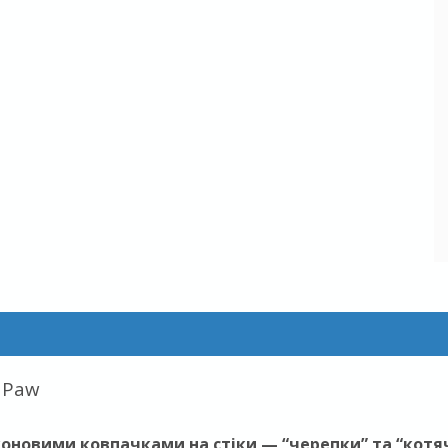
t Paw
оновими ковпачками на стіки — “черепки” та “котяч