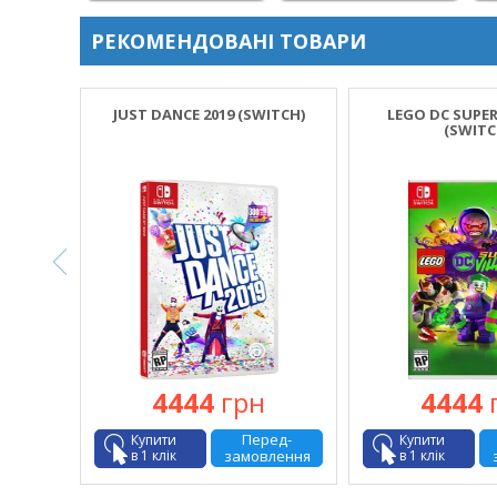
РЕКОМЕНДОВАНІ ТОВАРИ
JUST DANCE 2019 (SWITCH)
LEGO DC SUPER
(SWITC
4444
грн
4444
Перед-
Купити
Купити
упити
в 1 клік
замовлення
в 1 клік