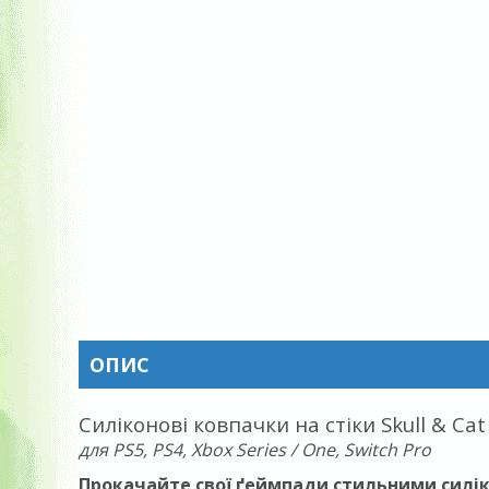
ОПИС
Силіконові ковпачки на стіки Skull & Ca
для PS5, PS4, Xbox Series / One, Switch Pro
Прокачайте свої ґеймпади стильними силік