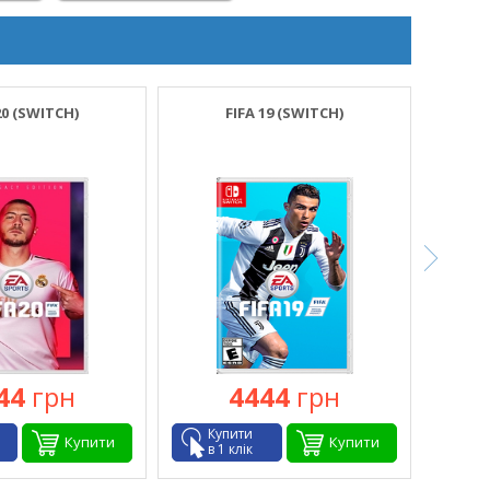
20 (SWITCH)
FIFA 19 (SWITCH)
JUST
44
грн
4444
грн
Купити
Ку
Купити
Купити
в 1 клік
в 1