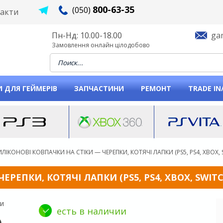
800-63-35
(050)
акти
Пн-Нд: 10.00-18.00
ga
Замовлення онлайн цілодобово
When autocomplete results are available use u
 ДЛЯ ГЕЙМЕРІВ
ЗАПЧАСТИНИ
РЕМОНТ
TRADE IN
ИЛІКОНОВІ КОВПАЧКИ НА СТІКИ — ЧЕРЕПКИ, КОТЯЧІ ЛАПКИ (PS5, PS4, XBOX, 
РЕПКИ, КОТЯЧІ ЛАПКИ (PS5, PS4, XBOX, SWITC
есть в наличии