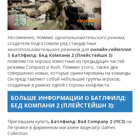
Несомненно, помимо
однопользовательского режима
,
создатели подготовили ряд стандартных
многопользовательских режимов для
онлайн-геймплея
.
В
Батлфилд: Бед Компани 2 (Плейстейшн 3)
появляются хорошо известные из предыдущих частей
режимы Conquest и Rush. Помимо этого, также два
совершенно новых, которые ориентированы на команды.
Он представляют собой небольшие группы игроков,
созданные в рамках одной стороны конфликта.
БОЛЬШЕ ИНФОРМАЦИИ О БАТЛФИЛД:
БЕД КОМПАНИ 2 (ПЛЕЙСТЕЙШН 3):
Приглашаем купить
Батлфилд: Bad Company 2 (ПС3)
на
Петровке в фирменном магазине видеоигр Games
Сollection.