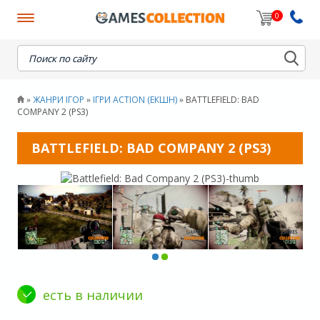
0
When autocomplete results are available use up and down
ЖАНРИ ІГОР
ІГРИ ACTION (ЕКШН)
BATTLEFIELD: BAD
»
»
»
COMPANY 2 (PS3)
BATTLEFIELD: BAD COMPANY 2 (PS3)
есть в наличии