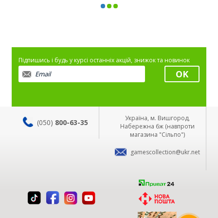
Підпишись і будь у курсі останніх акцій, знижок та новинок
Україна, м. Вишгород,
(050)
800-63-35
Набережна 6ж (навпроти
магазина "Сільпо")
gamescollection@ukr.net