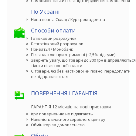
Самовивіз тільки після підтвердження замовлення
По Україні
Способи оплати
Готівковий розрахунок
Безготівковий розрахунок
Приват24 / Монобанк
Післяплатою при отриманні (+2,5% від суми)
Зверніть увагу, що товари до 300 грн відправляються,
тільки після повної оплати
Є товари, які без часткової чи повної передоплати

не відправляються
ПОВЕРНЕННЯ І ГАРАНТІЯ
ГАРАНТІЯ 12 місяців на нові приставки
ігри поверненню не підлягають
Наявність власного сервісного центру
Обмін ігор за домовленістю
Обмін