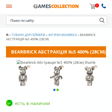
0
When autocomplete results are available use up and down
ТОВАРИ ДЛЯ ГЕЙМЕРІВ
ФІГУРКИ BEARBRICK
BEARBRICK
»
»
»
АБСТРАКЦІЯ №5 400% (28СМ)
BEARBRICK АБСТРАКЦІЯ №5 400% (28СМ)
есть в наличии