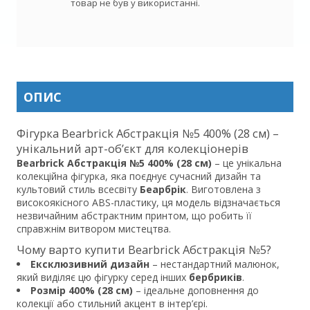
товар не був у використанні.
ОПИС
Фігурка Bearbrick Абстракція №5 400% (28 см) –
унікальний арт-об’єкт для колекціонерів
Bearbrick Абстракція №5 400% (28 см)
– це унікальна
колекційна фігурка, яка поєднує сучасний дизайн та
культовий стиль всесвіту
Беарбрік
. Виготовлена з
високоякісного ABS-пластику, ця модель відзначається
незвичайним абстрактним принтом, що робить її
справжнім витвором мистецтва.
Чому варто купити Bearbrick Абстракція №5?
Ексклюзивний дизайн
– нестандартний малюнок,
який виділяє цю фігурку серед інших
бербриків
.
Розмір 400% (28 см)
– ідеальне доповнення до
колекції або стильний акцент в інтер’єрі.