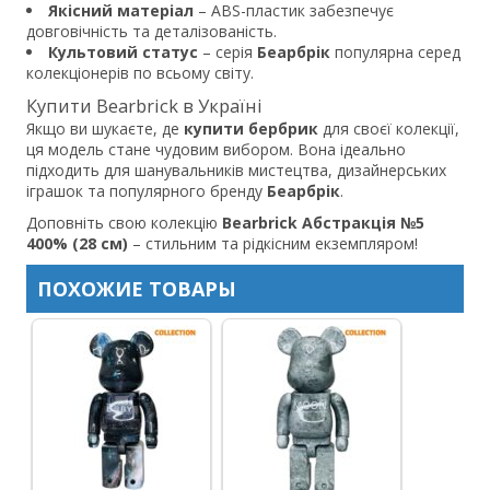
Якісний матеріал
– ABS-пластик забезпечує
довговічність та деталізованість.
Культовий статус
– серія
Беарбрік
популярна серед
колекціонерів по всьому світу.
Купити Bearbrick в Україні
Якщо ви шукаєте, де
купити бербрик
для своєї колекції,
ця модель стане чудовим вибором. Вона ідеально
підходить для шанувальників мистецтва, дизайнерських
іграшок та популярного бренду
Беарбрік
.
Доповніть свою колекцію
Bearbrick Абстракція №5
400% (28 см)
– стильним та рідкісним екземпляром!
ПОХОЖИЕ ТОВАРЫ