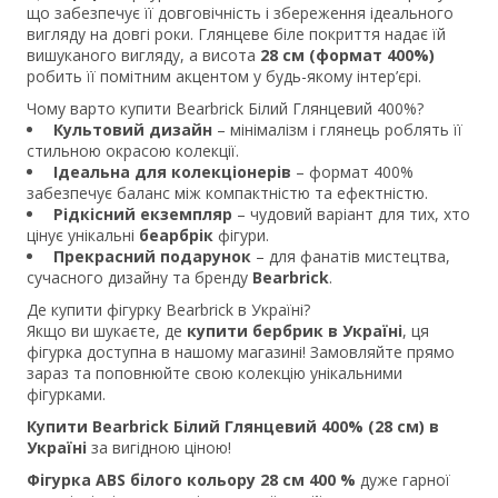
що забезпечує її довговічність і збереження ідеального
вигляду на довгі роки. Глянцеве біле покриття надає їй
вишуканого вигляду, а висота
28 см (формат 400%)
робить її помітним акцентом у будь-якому інтер’єрі.
Чому варто купити Bearbrick Білий Глянцевий 400%?
Культовий дизайн
– мінімалізм і глянець роблять її
стильною окрасою колекції.
Ідеальна для колекціонерів
– формат 400%
забезпечує баланс між компактністю та ефектністю.
Рідкісний екземпляр
– чудовий варіант для тих, хто
цінує унікальні
беарбрік
фігури.
Прекрасний подарунок
– для фанатів мистецтва,
сучасного дизайну та бренду
Bearbrick
.
Де купити фігурку Bearbrick в Україні?
Якщо ви шукаєте, де
купити бербрик в Україні
, ця
фігурка доступна в нашому магазині! Замовляйте прямо
зараз та поповнюйте свою колекцію унікальними
фігурками.
Купити Bearbrick Білий Глянцевий 400% (28 см) в
Україні
за вигідною ціною!
Фігурка ABS білого кольору 28 см 400 %
дуже гарної