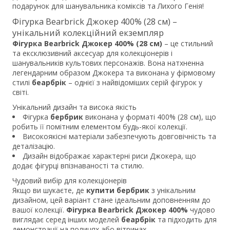
подарунок для шанувальника коміксів та Лихого Генія!
Фігурка Bearbrick Джокер 400% (28 см) –
унікальний колекційний екземпляр
Фігурка Bearbrick Джокер 400% (28 см)
– це стильний
та ексклюзивний аксесуар для колекціонерів і
шанувальників культових персонажів. Вона натхненна
легендарним образом Джокера та виконана у фірмовому
стилі
беарбрік
– однієї з найвідоміших серій фігурок у
світі.
Унікальний дизайн та висока якість
Фігурка
бербрик
виконана у форматі 400% (28 см), що
робить її помітним елементом будь-якої колекції.
Високоякісні матеріали забезпечують довговічність та
деталізацію.
Дизайн відображає характерні риси Джокера, що
додає фігурці впізнаваності та стилю.
Чудовий вибір для колекціонерів
Якщо ви шукаєте, де
купити бербрик
з унікальним
дизайном, цей варіант стане ідеальним доповненням до
вашої колекції.
Фігурка Bearbrick Джокер 400%
чудово
виглядає серед інших моделей
беарбрік
та підходить для
демонстрації на полицях або вітринах.