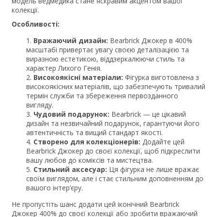
модель ведмедика стане яскравим акцентом вашої
колекції.
Особливості:
Вражаючий дизайн:
Bearbrick Джокер в 400%
масштабі привертає увагу своєю деталізацією та
виразною естетикою, віддзеркалюючи стиль та
характер Лихого Генія.
Високоякісні матеріали:
Фігурка виготовлена з
високоякісних матеріалів, що забезпечують тривалий
термін служби та збереження первозданного
вигляду.
Чудовий подарунок:
Bearbrick — це цікавий
дизайн та незвичайний подарунок, гарантуючи його
автентичність та вищий стандарт якості.
Створено для колекціонерів:
Додайте цей
Bearbrick Джокер до своєї колекції, щоб підкреслити
вашу любов до коміксів та мистецтва.
Стильний аксесуар:
Ця фігурка не лише вражає
своїм виглядом, але і стає стильним доповненням до
вашого інтер’єру.
Не пропустіть шанс додати цей іконічний Bearbrick
Джокер 400% до своєї колекції або зробити вражаючий