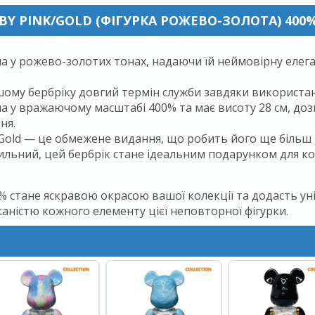
BY PINK/GOLD (ФІГУРКА РОЖЕВО-ЗОЛОТА) 400%
 у рожево-золотих тонах, надаючи їй неймовірну елегант
ому бербріку довгий термін служби завдяки використан
а у вражаючому масштабі 400% та має висоту 28 см, д
ня.
/Gold — це обмежене видання, що робить його ще більш 
льний, цей бербрік стане ідеальним подарунком для кол
400% стане яскравою окрасою вашої колекції та додасть 
аністю кожного елементу цієї неповторної фігурки.