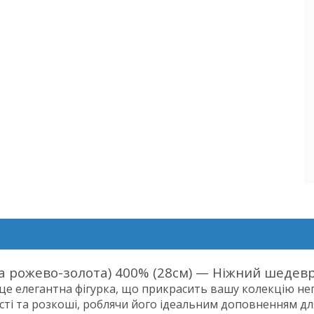
рка рожево-золота) 400% (28см) — Ніжний шедевр
 — це елегантна фігурка, що прикрасить вашу колекцію
ості та розкоші, роблячи його ідеальним доповненням д