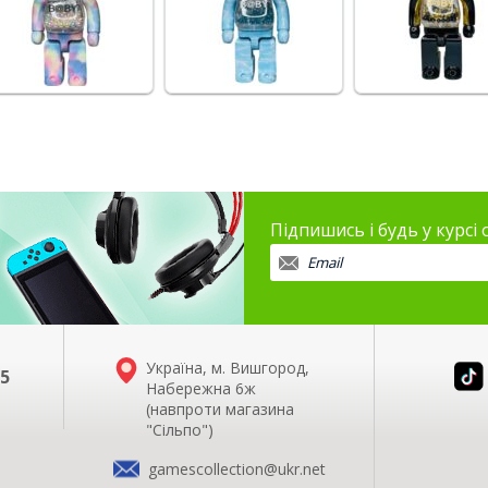
Підпишись і будь у курсі
Україна, м. Вишгород,
35
Набережна 6ж
(навпроти магазина
"Сільпо")
gamescollection@ukr.net