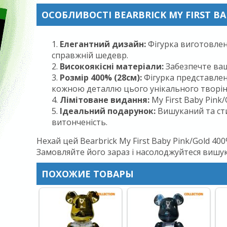
ОСОБЛИВОСТІ BEARBRICK MY FIRST BA
Елегантний дизайн:
Фігурка виготовлена
справжній шедевр.
Високоякісні матеріали:
Забезпечте ваш
Розмір 400% (28см):
Фігурка представлен
кожною деталлю цього унікального творін
Лімітоване видання:
My First Baby Pink
Ідеальний подарунок:
Вишуканий та сти
витонченість.
Нехай цей Bearbrick My First Baby Pink/Gold 
Замовляйте його зараз і насолоджуйтеся вишук
ПОХОЖИЕ ТОВАРЫ