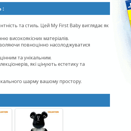
 :
ність та стиль. Цей My First Baby виглядає як
ню високоякісних матеріалів.
озволяючи повноцінно насолоджуватися
цінним та унікальним.
екціонерів, які цінують естетику та
унікального шарму вашому простору.