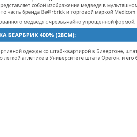
 представляет собой изображение медведя в мультяшном
это часть бренда Be@rbrick и торговой маркой Medicom 
ванного медведя с чрезвычайно упрощенной формой. Бол
А БЕАРБРИК 400% (28СМ):
ортивной одежды со штаб-квартирой в Бивертоне, штат 
о легкой атлетике в Университете штата Орегон, и ег