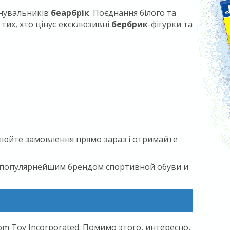
анувальників
беарбрік
. Поєднання білого та
тих, хто цінує ексклюзивні
бербрик
-фігурки та
млюйте замовлення прямо зараз і отримайте
 – популярнейшим брендом спортивной обуви и
 Toy Incorporated. Помимо этого, интересно,