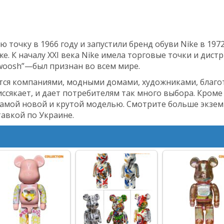
точку в 1966 году и запустили бренд обуви Nike в 1972
е. К началу XXI века Nike имела торговые точки и дист
woosh”—был признан во всем мире.
я компаниями, модными домами, художниками, благот
ссякает, и дает потребителям так много выбора. Кроме 
 самой новой и крутой моделью. Смотрите больше экзе
тавкой по Украине.