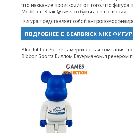
что название происходит от того, что фигура
MediCom. Знак @ вместо буквы a в названии – 
Фигура представляет собой антропоморфизиро
ПОДРОБНЕЕ О BEARBRICK NIKE ФИГУРК
Blue Ribbon Sports, американская компания сп
Ribbon Sports Биллом Бауэрманом, тренером п