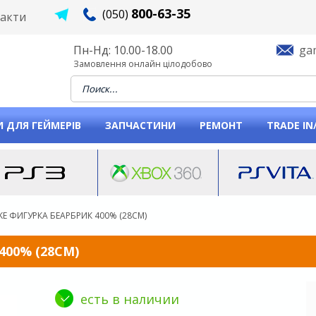
800-63-35
(050)
акти
Пн-Нд: 10.00-18.00
ga
Замовлення онлайн цілодобово
When autocomplete results are available use u
 ДЛЯ ГЕЙМЕРІВ
ЗАПЧАСТИНИ
РЕМОНТ
TRADE IN
IKE ФИГУРКА БЕАРБРИК 400% (28СМ)
400% (28СМ)
есть в наличии