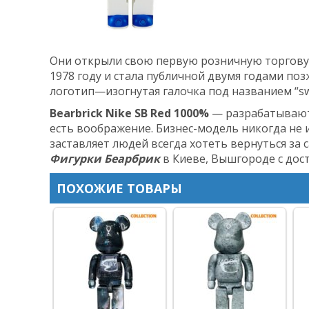
Они открыли свою первую розничную торговую 
1978 году и стала публичной двумя годами позж
логотип—изогнутая галочка под названием “s
Bearbrick Nike SB Red 1000%
— разрабатываютс
есть воображение. Бизнес-модель никогда не и
заставляет людей всегда хотеть вернуться за
Фигурки Беарбрик
в Киеве, Вышгороде с дос
ПОХОЖИЕ ТОВАРЫ