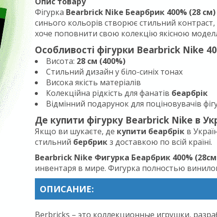
Опис товару
Фігурка
Bearbrick Nike Беарбрик 400% (28 см)
синього кольорів створює стильний контраст, 
хоче поповнити свою колекцію якісною модел
Особливості фігурки Bearbrick Nike 4
Висота:
28 см (400%)
Стильний дизайн у біло-синіх тонах
Висока якість матеріалів
Колекційна рідкість для фанатів
беарбрік
Відмінний подарунок для поціновувачів фіг
Де купити фігурку Bearbrick Nike в Укр
Якщо ви шукаєте, де
купити беарбрік
в Украї
стильний
бербрик
з доставкою по всій країні.
Bearbrick Nike Фигурка Беарбрик 400% (28см
инвентаря в мире. Фигурка полностью винило
ОПИСАНИЕ:
Berbricks – это коллекционные игрушки, разр