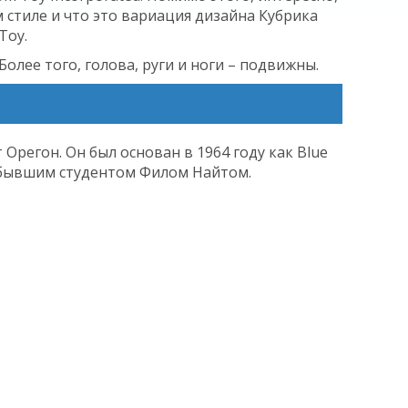
 стиле и что это вариация дизайна Кубрика
Toy.
ее того, голова, руги и ноги – подвижны.
Орегон. Он был основан в 1964 году как Blue
о бывшим студентом Филом Найтом.