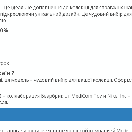
– це ідеальне доповнення до колекції для справжніх ш
підкреслюючи унікальний дизайн. Це чудовий вибір для 
лю.
00%
урок
аїні?
ні, ця модель – чудовий вибір для вашої колекції. Офор
)
– коллаборация Беарбрик от MediCom Toy и Nike, Inc
вая.
аботанные и произведенные японской компанией MediCom