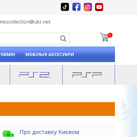
mescollection@ukr.net
0
p and down arrows to review and enter to go to the desired
/ОБМІН
МОБІЛЬНІ АКСЕСУАРИ
Про доставку Києвом