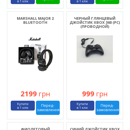
в 1 клік
в 1 клік
MARSHALL MAJOR 2
ЧЕРНЫЙ ГЛЯНЦЕВЫЙ
BLUETOOTH
ДЖОЙСТИК XBOX 360 (PC)
(ПРОВОДНОЙ)
2199
грн
999
грн
Купити
Купити
Перед-
Перед-
в 1 клік
в 1 клік
замовлення
замовлення
ФИОЛЕТОВЫЙ
СИНИЙ ДЖОЙСТИК XBOX