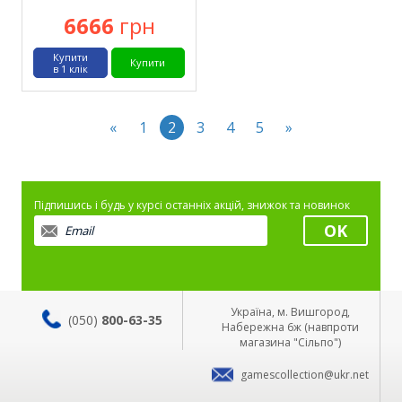
6666
грн
Купити
Купити
в 1 клік
«
1
2
3
4
5
»
Підпишись і будь у курсі останніх акцій, знижок та новинок
Україна, м. Вишгород,
(050)
800-63-35
Набережна 6ж (навпроти
магазина "Сільпо")
gamescollection@ukr.net