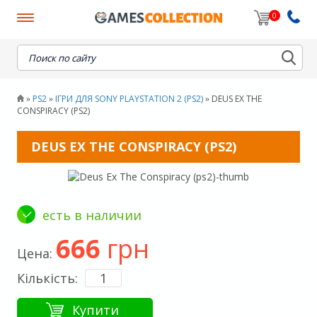
0
When autocomplete results are available use up and down
PS2
ІГРИ ДЛЯ SONY PLAYSTATION 2 (PS2)
DEUS EX THE
»
»
»
CONSPIRACY (PS2)
DEUS EX THE CONSPIRACY (PS2)
есть в наличии
666
грн
Цена:
Кількість:
Купити