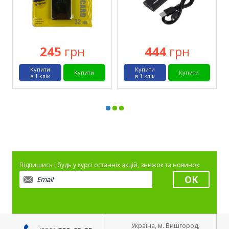
245
грн
444
грн
Купити
Купити
Купити
Купити
в 1 клік
в 1 клік
Підпишись і будь у курсі останніх акцій, знижок та новинок
Україна, м. Вишгород,