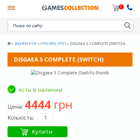
0
When autocomplete results are available use up and down
ЖАНРИ ІГОР
ІГРИ RPG (РПГ)
DISGAEA 5 COMPLETE (SWITCH)
»
»
»
DISGAEA 5 COMPLETE (SWITCH)
есть в наличии
4444
грн
Цена:
Кількість:
Купити