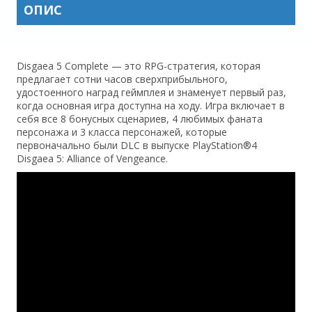
ОПИС
Disgaea 5 Complete — это RPG-стратегия, которая
предлагает сотни часов сверхприбыльного,
удостоенного наград геймплея и знаменует первый раз,
когда основная игра доступна на ходу. Игра включает в
себя все 8 бонусных сценариев, 4 любимых фаната
персонажа и 3 класса персонажей, которые
первоначально были DLC в выпуске PlayStation®4
Disgaea 5: Alliance of Vengeance.