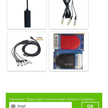
Підпишись і будь у курсі останніх акцій, знижок та новинок