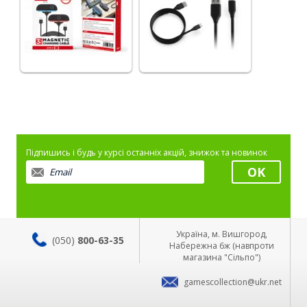
Підпишись і будь у курсі останніх акцій, знижок та новинок
Україна, м. Вишгород,
(050)
800-63-35
Набережна 6ж (навпроти
магазина "Сільпо")
gamescollection@ukr.net