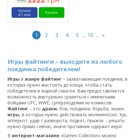
799
Купити
Купити
в 1 клік
1
2
3
4
5
10
»
...
...
Игры файтинги – выходите из любого
поединка победителем!
Игры
в
жанре
файтинг
– захватывающие поединки, в
которых нужно выстоять до конца, чтобы стать
победителем в жаркой схватке. Вам предоставляется
возможность виртуально сразиться с именитыми
бойцами UFC, WWE, суперзлодеями из комиксов.
Файтинг
– это
драки
, бои, поединки, борьба, экшен-
игры
, в которых нужно действовать молниеносно. Хук,
апперкот, удар с разворота, подкат, прыжок – решать
нужно прямо сейчас, иначе противник одержит верх!
В
интернет-магазине
«Games Collection» можно