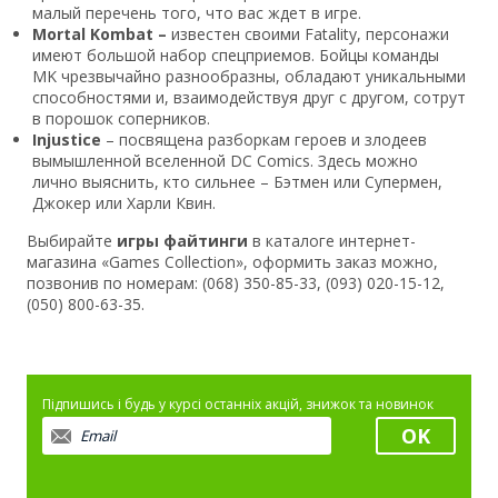
малый перечень того, что вас ждет в игре.
Mortal Kombat –
известен своими Fatality, персонажи
имеют большой набор спецприемов. Бойцы команды
MK чрезвычайно разнообразны, обладают уникальными
способностями и, взаимодействуя друг с другом, сотрут
в порошок соперников.
Injustice
– посвящена разборкам героев и злодеев
вымышленной вселенной DC Comics. Здесь можно
лично выяснить, кто сильнее – Бэтмен или Супермен,
Джокер или Харли Квин.
Выбирайте
игры файтинги
в каталоге интернет-
магазина «Games Collection», оформить заказ можно,
позвонив по номерам: (068) 350-85-33, (093) 020-15-12,
(050) 800-63-35.
Підпишись і будь у курсі останніх акцій, знижок та новинок