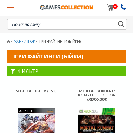
0
When autocomplete results are available use up and down
ЖАНРИ ІГОР
ІГРИ ФАЙТИНГИ (БІЙКИ)
»
»
ІГРИ ФАЙТИНГИ (БІЙКИ)
ФИЛЬТР
SOULCALIBUR V (PS3)
MORTAL KOMBAT:
KOMPLETE EDITION
(XBOX360)