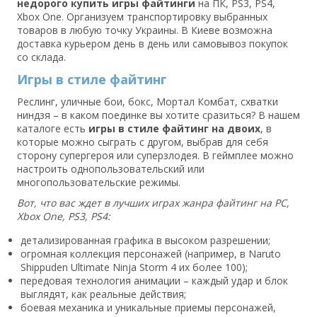
недорого
купить
игры файтинги
на ПК, PS3, PS4,
Xbox One. Организуем транспортировку выбранных
товаров в любую точку Украины. В Киеве возможна
доставка курьером день в день или самовывоз покупок
со склада.
Игры в стиле файтинг
Реслинг, уличные бои, бокс, Мортал Комбат, схватки
ниндзя – в каком поединке вы хотите сразиться? В нашем
каталоге есть
игры в стиле файтинг на двоих
, в
которые можно сыграть с другом, выбрав для себя
сторону супергероя или суперзлодея. В геймплее можно
настроить однопользовательский или
многопользовательские режимы.
Вот, что вас ждет в лучших играх жанра файтинг на PC,
Xbox One, PS3, PS4:
детализированная графика в высоком разрешении;
огромная коллекция персонажей (например, в Naruto
Shippuden Ultimate Ninja Storm 4 их более 100);
передовая технология анимации – каждый удар и блок
выглядят, как реальные действия;
боевая механика и уникальные приемы персонажей,