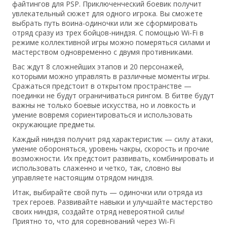
файтингов для PSP. Приключенческий боевик получит
увлекательный сюжет для одного игрока. Вы сможете
выбрать путь воина-одиночки или же сформировать
отряд сразу из трех бойцов-ниндзя. С помощью Wi-Fi в
режиме коллективной игры можно померяться силами и
мастерством одновременно с двумя противниками.
Вас ждут 8 сложнейших этапов и 20 персонажей,
которыми можно управлять в различные моменты игры.
Сражаться предстоит в открытом пространстве —
поединки не будут ограничиваться рингом. В битве будут
важны не только боевые искусства, но и ловкость и
умение вовремя сориентироваться и использовать
окружающие предметы.
Каждый ниндзя получит ряд характеристик — силу атаки,
умение обороняться, уровень чакры, скорость и прочие
возможности. Их предстоит развивать, комбинировать и
использовать слаженно и четко, так, словно вы
управляете настоящим отрядом ниндзя.
Итак, выбирайте свой путь — одиночки или отряда из
трех героев. Развивайте навыки и улучшайте мастерство
своих ниндзя, создайте отряд невероятной силы!
Приятно то, что для соревнований через Wi-Fi