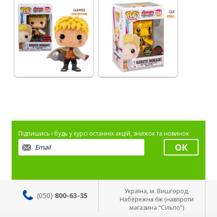
Підпишись і будь у курсі останніх акцій, знижок та новинок
Україна, м. Вишгород,
(050)
800-63-35
Набережна 6ж (навпроти
магазина "Сільпо")