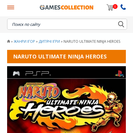
0
When autocomplete results are available use up and down
ЖАНРИ ІГОР
ДИТЯЧІ ІГРИ
NARUTO ULTIMATE NINJA HEROES
»
»
»
NARUTO ULTIMATE NINJA HEROES