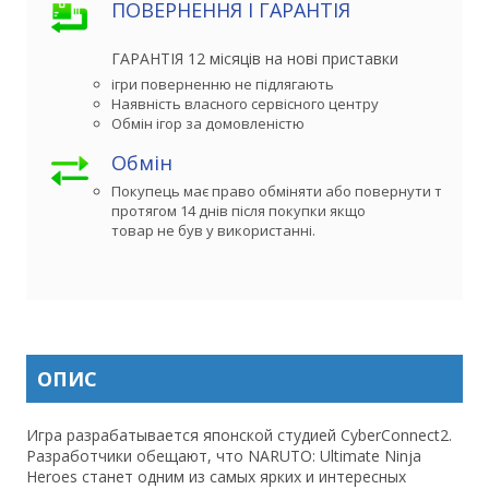
ПОВЕРНЕННЯ І ГАРАНТІЯ
ГАРАНТІЯ 12 місяців на нові приставки
ігри поверненню не підлягають
Наявність власного сервісного центру
Обмін ігор за домовленістю
Обмін
Покупець має право обміняти або повернути товар 

протягом 14 днів після покупки якщо

товар не був у використанні.
ОПИС
Игра разрабатывается японской студией CyberConnect2.
Разработчики обещают, что NARUTO: Ultimate Ninja
Heroes станет одним из самых ярких и интересных