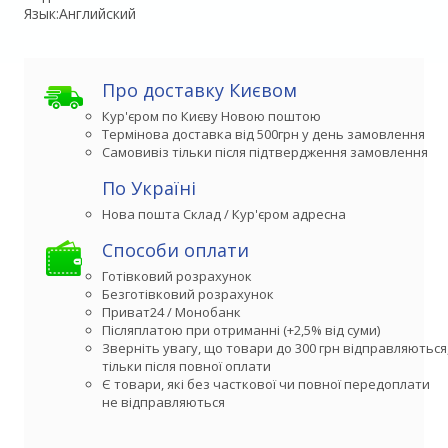
Язык:Английский
Про доставку Києвом
Кур'єром по Києву Новою поштою
Термінова доставка від 500грн у день замовлення
Самовивіз тільки після підтвердження замовлення
По Україні
Способи оплати
Готівковий розрахунок
Безготівковий розрахунок
Приват24 / Монобанк
Післяплатою при отриманні (+2,5% від суми)
Зверніть увагу, що товари до 300 грн відправляються,
тільки після повної оплати
Є товари, які без часткової чи повної передоплати

не відправляються